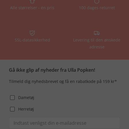
Alle størrelser - én pris
100 dages returret
SSL-datasikkerhed
Levering til den ønskede
adresse
Gå ikke glip af nyheder fra Ulla Popken!
Tilmeld dig nyhedsbrevet og få en rabatkode på 159 kr*
Dametøj
Herretøj