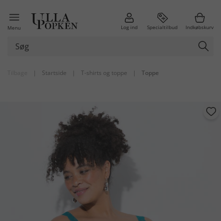
Log ind
Specialtilbud
Indkøbskurv
Menu
Tilbage
|
Startside
|
T-shirts og toppe
|
Toppe