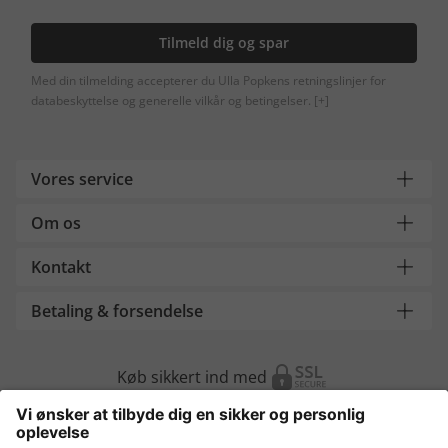
Tilmeld dig og spar
Med din tilmelding accepterer du Ulla Popkens retningslinjer for
databeskyttelse og generelle vilkår og betingelser.
[+]
Vores service
Om os
Kontakt
Betaling & forsendelse
Køb sikkert ind med