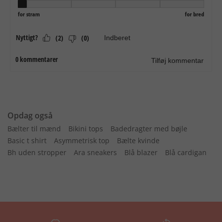
Opdag også
Bælter til mænd
Bikini tops
Badedragter med bøjle
Basic t shirt
Asymmetrisk top
Bælte kvinde
Bh uden stropper
Ara sneakers
Blå blazer
Blå cardigan