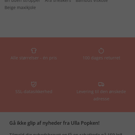
Bh uden stropper
Ara sneakers
Bambus viskose
Beige maxikjole
Alle størrelser - én pris
100 dages returret
SSL-datasikkerhed
Levering til den ønskede
adresse
Gå ikke glip af nyheder fra Ulla Popken!
Tilmeld dig nyhedsbrevet og få en rabatkode på 159 kr*