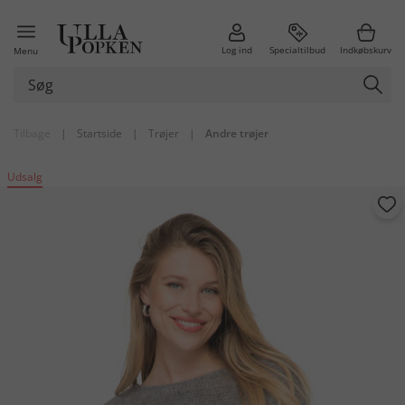
Log ind
Specialtilbud
Indkøbskurv
Menu
Tilbage
|
Startside
|
Trøjer
|
Andre trøjer
Udsalg