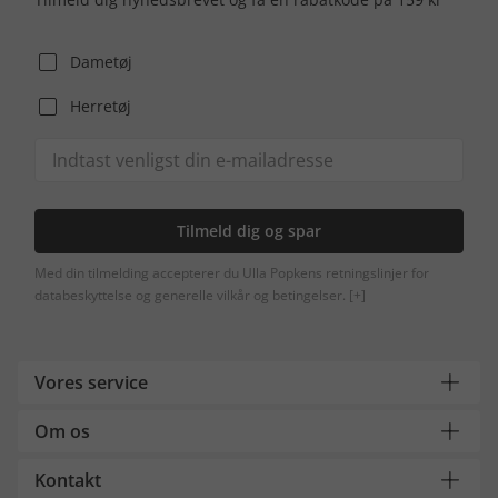
Dametøj
Herretøj
Tilmeld dig og spar
Med din tilmelding accepterer du Ulla Popkens retningslinjer for
databeskyttelse og generelle vilkår og betingelser.
[+]
Vores service
Om os
Kontakt