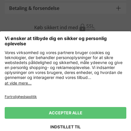
Betaling & forsendelse
Køb sikkert ind med
Flere webshops
Danmark
Fortrolighedspolitik
Vilkår og betingelser
Gør brug af fortrydelsesret
Virksomhedsinformation
Cookie-indstillinger