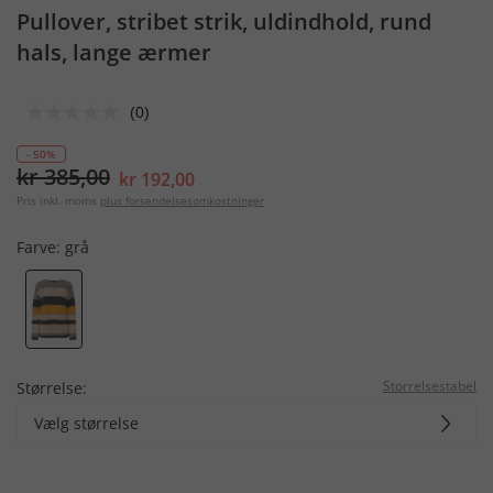
Pullover, stribet strik, uldindhold, rund
hals, lange ærmer
(0)
- 50%
kr 385,00
kr 192,00
Pris inkl. moms
plus forsendelsesomkostninger
Farve:
grå
Storrelsestabel
Størrelse:
Vælg størrelse