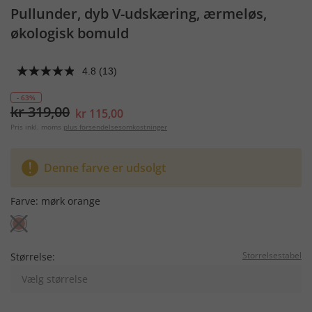
Pullunder, dyb V-udskæring, ærmeløs,
økologisk bomuld
4.8
(13)
- 63%
kr 319,00
kr 115,00
Pris inkl. moms
plus forsendelsesomkostninger
Denne farve er udsolgt
Farve:
mørk orange
Storrelsestabel
Størrelse:
Vælg størrelse