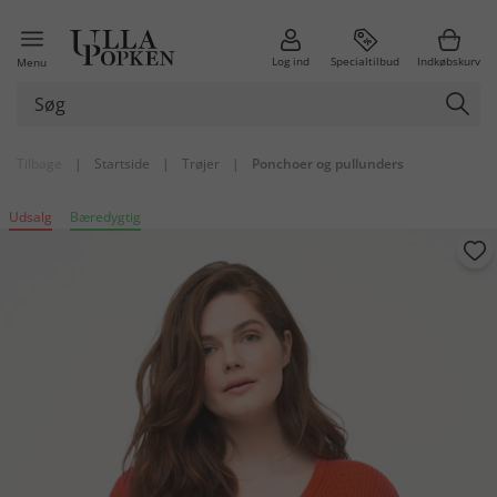
Log ind
Specialtilbud
Indkøbskurv
Menu
Tilbage
|
Startside
|
Trøjer
|
Ponchoer og pullunders
Udsalg
Bæredygtig