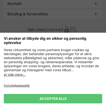
Kontakt
Betaling & forsendelse
Køb sikkert ind med
Flere webshops
Danmark
Fortrolighedspolitik
Vilkår og betingelser
Gør brug af fortrydelsesret
Virksomhedsinformation
Cookie-indstillinger