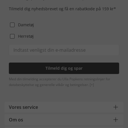
Tilmeld dig nyhedsbrevet og få en rabatkode på 159 kr*
Dametøj
Herretøj
Tilmeld dig og spar
Med din tilmelding accepterer du Ulla Popkens retningslinjer for
databeskyttelse og generelle vilkår og betingelser.
[+]
Vores service
Om os