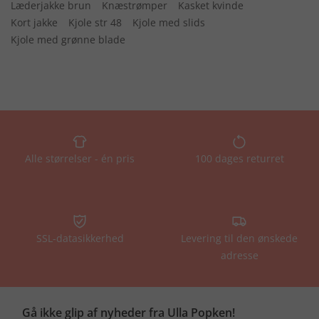
Læderjakke brun
Knæstrømper
Kasket kvinde
Kort jakke
Kjole str 48
Kjole med slids
Kjole med grønne blade
Alle størrelser - én pris
100 dages returret
SSL-datasikkerhed
Levering til den ønskede
adresse
Gå ikke glip af nyheder fra Ulla Popken!