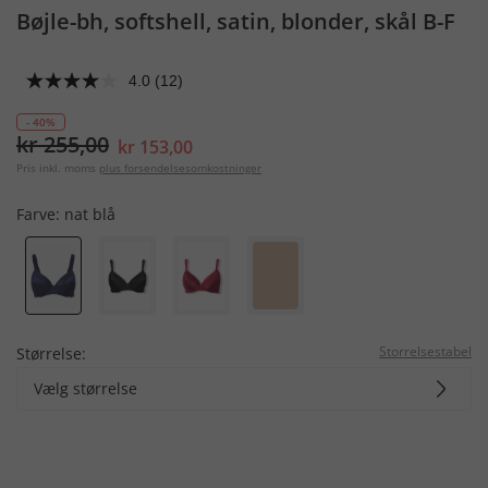
Bøjle-bh, softshell, satin, blonder, skål B-F
4.0
(12)
- 40%
kr 255,00
kr 153,00
Pris inkl. moms
plus forsendelsesomkostninger
Farve:
nat blå
Storrelsestabel
Størrelse:
Vælg størrelse