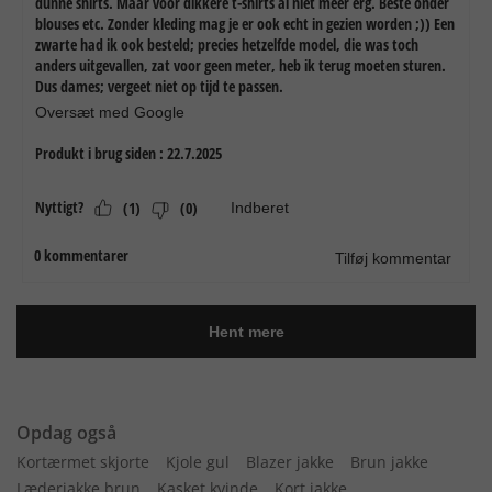
Opdag også
Kortærmet skjorte
Kjole gul
Blazer jakke
Brun jakke
Læderjakke brun
Kasket kvinde
Kort jakke