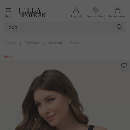
Log ind
Specialtilbud
Indkøbskurv
Menu
Tilbage
|
Startside
|
Undertøj
|
Bh'er
Udsalg