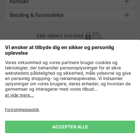
Kontakt
Betaling & forsendelse
Køb sikkert ind med
Flere webshops
Danmark
Fortrolighedspolitik
Vilkår og betingelser
Gør brug af fortrydelsesret
Virksomhedsinformation
Cookie-indstillinger