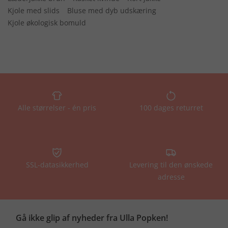
Kjole med slids
Bluse med dyb udskæring
Kjole økologisk bomuld
Alle størrelser - én pris
100 dages returret
SSL-datasikkerhed
Levering til den ønskede
adresse
Gå ikke glip af nyheder fra Ulla Popken!