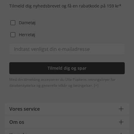
Tilmeld dig nyhedsbrevet og få en rabatkode på 159 kr*
Dametøj
Herretøj
Tilmeld dig og spar
Med din tilmelding accepterer du Ulla Popkens retningslinjer for
databeskyttelse og generelle vilkår og betingelser.
[+]
Vores service
Om os