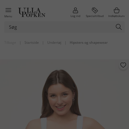
Log ind
Specialtilbud
Indkøbskurv
Menu
Tilbage
|
Startside
|
Undertøj
|
Hipsters og shapewear