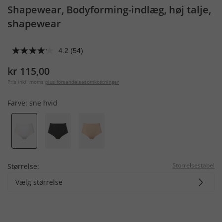
Shapewear, Bodyforming-indlæg, høj talje,
shapewear
4.2
(54)
kr 115,00
Pris inkl. moms
plus forsendelsesomkostninger
Farve:
sne hvid
Storrelsestabel
Størrelse:
Vælg størrelse