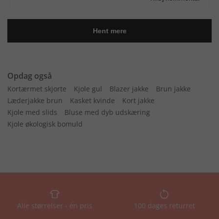
Opdag også
Kortærmet skjorte
Kjole gul
Blazer jakke
Brun jakke
Læderjakke brun
Kasket kvinde
Kort jakke
Kjole med slids
Bluse med dyb udskæring
Kjole økologisk bomuld
Alle størrelser - én pris
100 dages returret