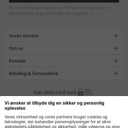
Med din tilmelding accepterer du Ulla Popkens retningslinjer for
databeskyttelse og generelle vilkår og betingelser.
[+]
Vores service
Om os
Kontakt
Betaling & forsendelse
Køb sikkert ind med
Flere webshops
Danmark