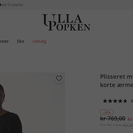
på Trustpilot
ioner
Sko
Udsalg
Plisseret mi
korte ærm
4
- 68%
kr 769,00
kr
Pris inkl. moms
plus f