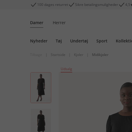
100 dages returret
Sikre betalingsmuligheder
4,5
Damer
Herrer
Nyheder
Tøj
Undertøj
Sport
Kollekt
Tilbage
|
Startside
|
Kjoler
|
Midikjoler
Udsalg