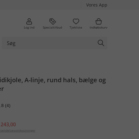
Vores App
Log ind
Specialtilbud
Tjekliste
Indkøbskurv
dikjole, A-linje, rund hals, bælge og
er
.8
(4)
 243,00
orsendelsesomkostninger