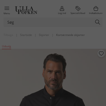
Log ind
Specialtilbud
Indkøbskurv
Menu
Tilbage
|
Startside
|
Skjorter
|
Kortærmede skjorter
Udsalg