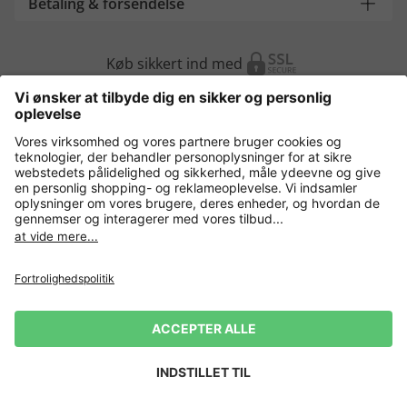
Betaling & forsendelse
Køb sikkert ind med
Flere webshops
Danmark
Fortrolighedspolitik
Vilkår og betingelser
Gør brug af fortrydelsesret
Virksomhedsinformation
Cookie-indstillinger