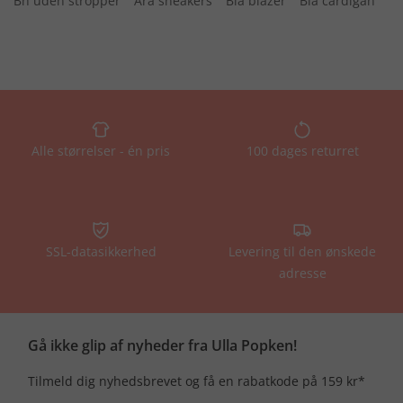
Bh uden stropper
Ara sneakers
Blå blazer
Blå cardigan
Alle størrelser - én pris
100 dages returret
SSL-datasikkerhed
Levering til den ønskede
adresse
Gå ikke glip af nyheder fra Ulla Popken!
Tilmeld dig nyhedsbrevet og få en rabatkode på 159 kr*