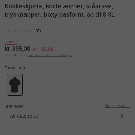
Kokkeskjorte, korte ærmer, ståkrave,
trykknapper, boxy pasform, op til 8 XL
(0)
- 50%
kr 385,00
kr 192,00
Pris inkl. moms
plus forsendelsesomkostninger
Farve:
sort
Storrelsestabel
Størrelse:
Vælg størrelse