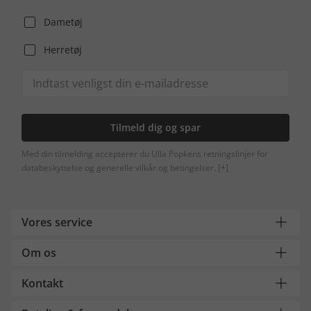
Dametøj
Herretøj
Tilmeld dig og spar
Med din tilmelding accepterer du Ulla Popkens retningslinjer for
databeskyttelse og generelle vilkår og betingelser.
[+]
Vores service
Om os
Kontakt