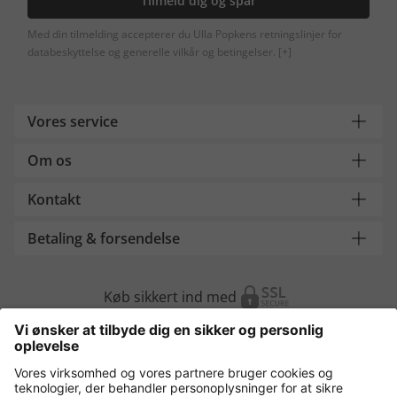
Tilmeld dig og spar
Med din tilmelding accepterer du Ulla Popkens retningslinjer for
databeskyttelse og generelle vilkår og betingelser.
[+]
Vores service
Om os
Kontakt
Betaling & forsendelse
Køb sikkert ind med
Flere webshops