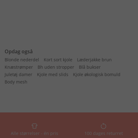
Opdag også
Blonde nederdel
Kort sort kjole
Læderjakke brun
Knæstrømper
Bh uden stropper
Blå bukser
Juletøj damer
Kjole med slids
Kjole økologisk bomuld
Body mesh
Alle størrelser - én pris
100 dages returret