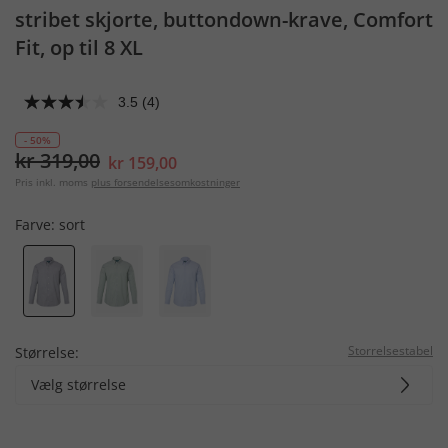
stribet skjorte, buttondown-krave, Comfort
Fit, op til 8 XL
3.5
(4)
- 50%
kr 319,00
kr 159,00
Pris inkl. moms
plus forsendelsesomkostninger
Farve:
sort
Storrelsestabel
Størrelse:
Vælg størrelse