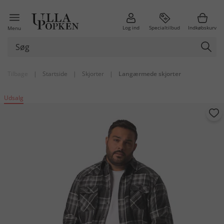
Log ind
Specialtilbud
Indkøbskurv
Menu
Tilbage
|
Startside
|
Skjorter
|
Langærmede skjorter
Udsalg