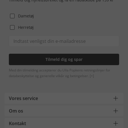
Dametøj
Herretøj
Tilmeld dig og spar
Med din tilmelding accepterer du Ulla Popkens retningslinjer for
databeskyttelse og generelle vilkår og betingelser.
[+]
Vores service
Om os
Kontakt