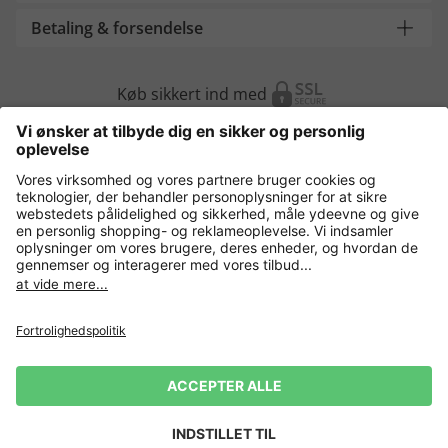
Betaling & forsendelse
Køb sikkert ind med
Flere webshops
Danmark
Fortrolighedspolitik
Vilkår og betingelser
Gør brug af fortrydelsesret
Virksomhedsinformation
Cookie-indstillinger