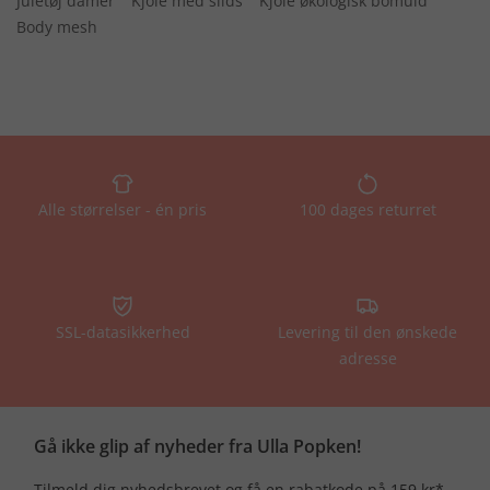
Juletøj damer
Kjole med slids
Kjole økologisk bomuld
Body mesh
Alle størrelser - én pris
100 dages returret
SSL-datasikkerhed
Levering til den ønskede
adresse
Gå ikke glip af nyheder fra Ulla Popken!
Tilmeld dig nyhedsbrevet og få en rabatkode på 159 kr*