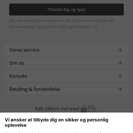
Tilmeld dig og spar
Med din tilmelding accepterer du Ulla Popkens retningslinjer for
databeskyttelse og generelle vilkår og betingelser.
[+]
Vores service
Om os
Kontakt
Betaling & forsendelse
Køb sikkert ind med
Flere webshops