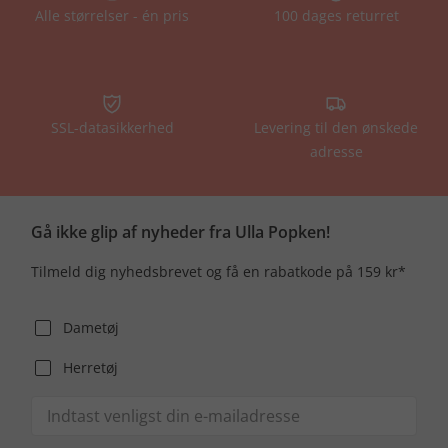
Alle størrelser - én pris
100 dages returret
SSL-datasikkerhed
Levering til den ønskede
adresse
Gå ikke glip af nyheder fra Ulla Popken!
Tilmeld dig nyhedsbrevet og få en rabatkode på 159 kr*
Dametøj
Herretøj