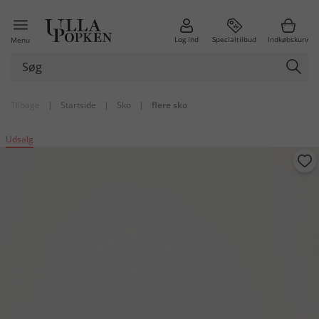
Log ind
Specialtilbud
Indkøbskurv
Menu
Tilbage
|
Startside
|
Sko
|
flere sko
Udsalg