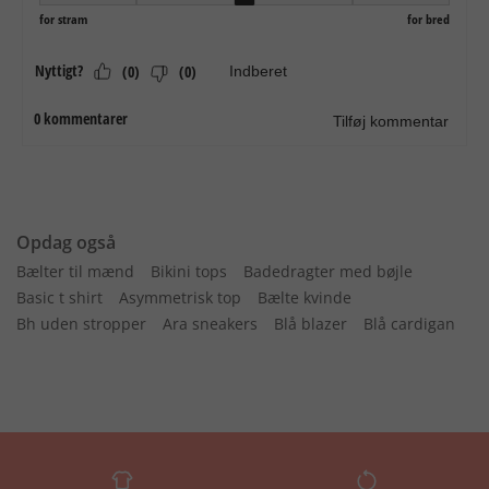
Opdag også
Bælter til mænd
Bikini tops
Badedragter med bøjle
Basic t shirt
Asymmetrisk top
Bælte kvinde
Bh uden stropper
Ara sneakers
Blå blazer
Blå cardigan