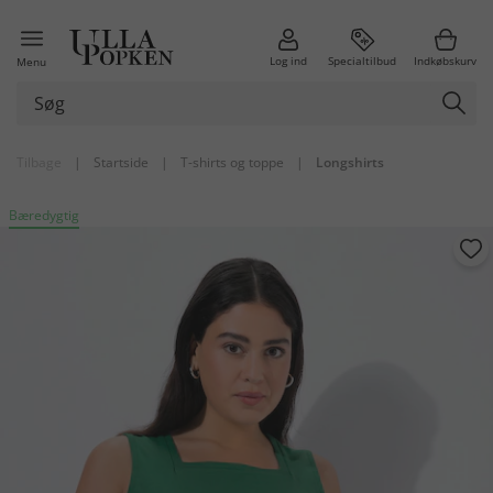
Log ind
Specialtilbud
Indkøbskurv
Menu
Tilbage
|
Startside
|
T-shirts og toppe
|
Longshirts
Bæredygtig