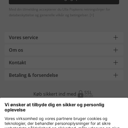
Med din tilmelding accepterer du Ulla Popkens retningslinjer for
databeskyttelse og generelle vilkår og betingelser.
[+]
Vores service
Om os
Kontakt
Betaling & forsendelse
Køb sikkert ind med
Flere webshops
Danmark