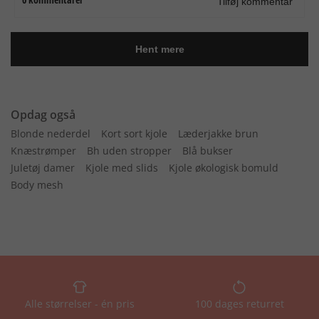
Opdag også
Blonde nederdel
Kort sort kjole
Læderjakke brun
Knæstrømper
Bh uden stropper
Blå bukser
Juletøj damer
Kjole med slids
Kjole økologisk bomuld
Body mesh
Alle størrelser - én pris
100 dages returret