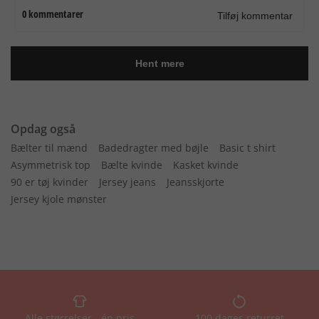
Opdag også
Bælter til mænd
Badedragter med bøjle
Basic t shirt
Asymmetrisk top
Bælte kvinde
Kasket kvinde
90 er tøj kvinder
Jersey jeans
Jeansskjorte
Jersey kjole mønster
Alle størrelser - én pris
100 dages returret