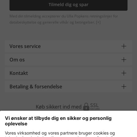
Tilmeld dig og spar
Med din tilmelding accepterer du Ulla Popkens retningslinjer for
databeskyttelse og generelle vilkår og betingelser.
[+]
Vores service
Om os
Kontakt
Betaling & forsendelse
Køb sikkert ind med
Flere webshops