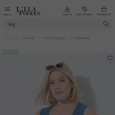
Log ind
Specialtilbud
Indkøbskurv
Menu
Tilbage
|
Startside
|
T-shirts og toppe
|
Longshirts
Bæredygtig